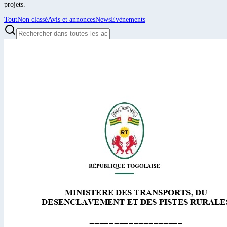
projets.
Tout
Non classé
Avis et annonces
News
Evènements