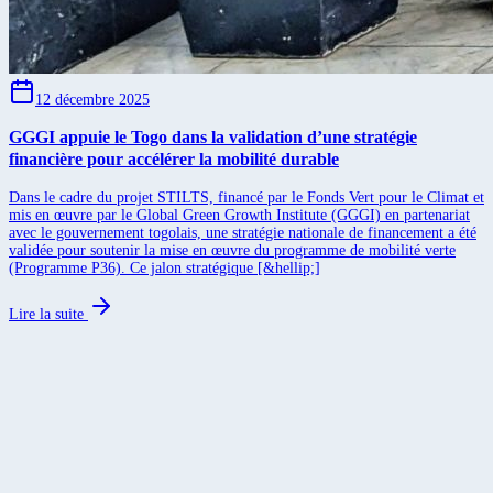
12 décembre 2025
GGGI appuie le Togo dans la validation d’une stratégie
financière pour accélérer la mobilité durable
Dans le cadre du projet STILTS, financé par le Fonds Vert pour le Climat et
mis en œuvre par le Global Green Growth Institute (GGGI) en partenariat
avec le gouvernement togolais, une stratégie nationale de financement a été
validée pour soutenir la mise en œuvre du programme de mobilité verte
(Programme P36). Ce jalon stratégique [&hellip;]
Lire la suite