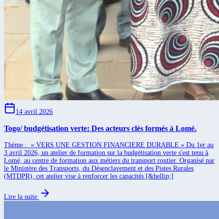
14 avril 2026
Togo/ budgétisation verte: Des acteurs clés formés à Lomé.
Thème : » VERS UNE GESTION FINANCIERE DURABLE » Du 1er au
3 avril 2026, un atelier de formation sur la budgétisation verte s'est tenu à
Lomé, au centre de formation aux métiers du transport routier. Organisé par
le Ministère des Transports, du Désenclavement et des Pistes Rurales
(MTDPR), cet atelier vise à renforcer les capacités [&hellip;]
Lire la suite