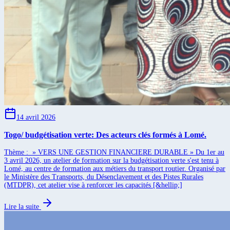
14 avril 2026
Togo/ budgétisation verte: Des acteurs clés formés à Lomé.
Thème : » VERS UNE GESTION FINANCIERE DURABLE » Du 1er au
3 avril 2026, un atelier de formation sur la budgétisation verte s'est tenu à
Lomé, au centre de formation aux métiers du transport routier. Organisé par
le Ministère des Transports, du Désenclavement et des Pistes Rurales
(MTDPR), cet atelier vise à renforcer les capacités [&hellip;]
Lire la suite