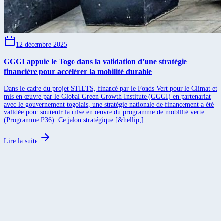
12 décembre 2025
GGGI appuie le Togo dans la validation d’une stratégie
financière pour accélérer la mobilité durable
Dans le cadre du projet STILTS, financé par le Fonds Vert pour le Climat et
mis en œuvre par le Global Green Growth Institute (GGGI) en partenariat
avec le gouvernement togolais, une stratégie nationale de financement a été
validée pour soutenir la mise en œuvre du programme de mobilité verte
(Programme P36). Ce jalon stratégique [&hellip;]
Lire la suite