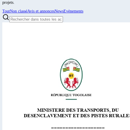
projets.
Tout
Non classé
Avis et annonces
News
Evènements