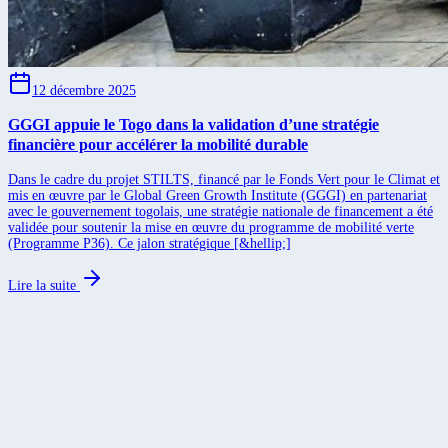
12 décembre 2025
GGGI appuie le Togo dans la validation d’une stratégie
financière pour accélérer la mobilité durable
Dans le cadre du projet STILTS, financé par le Fonds Vert pour le Climat et
mis en œuvre par le Global Green Growth Institute (GGGI) en partenariat
avec le gouvernement togolais, une stratégie nationale de financement a été
validée pour soutenir la mise en œuvre du programme de mobilité verte
(Programme P36). Ce jalon stratégique [&hellip;]
Lire la suite