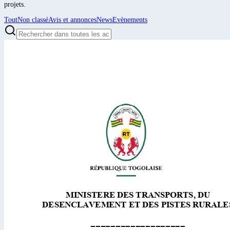
projets.
Tout
Non classé
Avis et annonces
News
Evènements