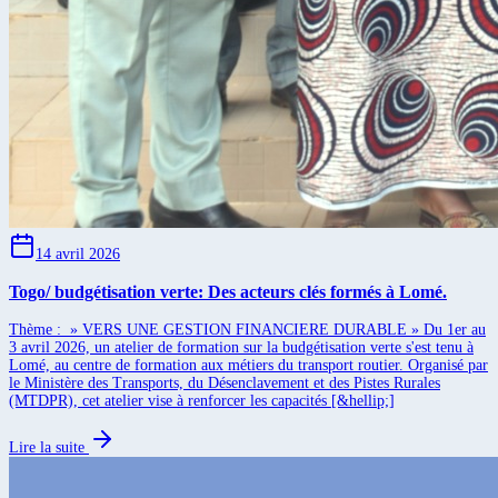
14 avril 2026
Togo/ budgétisation verte: Des acteurs clés formés à Lomé.
Thème : » VERS UNE GESTION FINANCIERE DURABLE » Du 1er au
3 avril 2026, un atelier de formation sur la budgétisation verte s'est tenu à
Lomé, au centre de formation aux métiers du transport routier. Organisé par
le Ministère des Transports, du Désenclavement et des Pistes Rurales
(MTDPR), cet atelier vise à renforcer les capacités [&hellip;]
Lire la suite